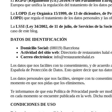
El
RGPD
(
Reglamento (UE) 2016/679 del Parlamento Europeo 
Europea que unifica la regulación del tratamiento de los datos pe
La
LOPD
(
Ley Orgánica 15/1999, de 13 de diciembre, de Pr
LOPD
) que regula el tratamiento de los datos personales y las
La
LSSI
(
Ley 34/2002, de 11 de julio, de Servicios de la So
caso de este blog.
DATOS DE IDENTIFICACIÓN
Domicilio Social:
(08019) Barcelona
Actividad del sitio web
: Directorio de restaurantes halal
Correo electrónico
: info@restauranteshalal.es
Los datos que nos facilites con tu consentimiento, y de acuerdo 
Española de Protección de Datos. Esto quiere decir que tus datos 
Los datos personales que nos facilites, siempre con tu consentimi
momento en que nos pidas que los eliminemos
.
Te informamos de que esta Política de Privacidad puede ser modi
en cada momento se encuentre publicada en la web. Dicha modific
CONDICIONES DE USO