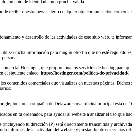
u documento de identidad como prueba válida.
r de recibir nuestra newsletter o cualquier otra comunicación comercia
ncionamiento y desarrollo de las actividades de este sitio web, te infor
n utilizar dicha información para ningún otro fin que no esté regulado es
r personal.
 comercial Hostinger, que proporciona los servicios de hosting para que
en el siguiente enlace:
https://hostinger.com/politica-de-privacidad/.
ar los contenidos comerciales que visualizas en nuestras páginas. Dichos 
uarios:
Google, Inc., una compañía de Delaware cuya oficina principal está e
cados en tu ordenador, para ayudar al website a analizar el uso que hac
e (incluyendo tu dirección IP) será directamente transmitida y archivad
ando informes de la actividad del website y prestando otros servicios rel