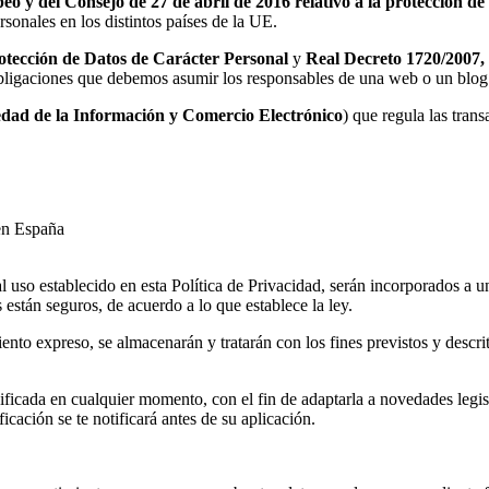
y del Consejo de 27 de abril de 2016 relativo a la protección de l
rsonales en los distintos países de la UE.
otección de Datos de Carácter Personal
y
Real Decreto 1720/2007, 
 obligaciones que debemos asumir los responsables de una web o un blog 
ciedad de la Información y Comercio Electrónico
) que regula las tra
 en España
al uso establecido en esta Política de Privacidad, serán incorporados a 
están seguros, de acuerdo a lo que establece la ley.
ento expreso, se almacenarán y tratarán con los fines previstos y descrit
ficada en cualquier momento, con el fin de adaptarla a novedades legisl
ación se te notificará antes de su aplicación.