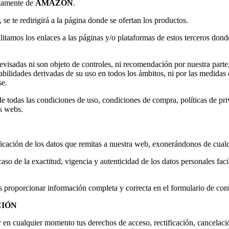
etamente de
AMAZON
.
se te redirigirá a la página donde se ofertan los productos.
itamos los enlaces a las páginas y/o plataformas de estos terceros don
revisadas ni son objeto de controles, ni recomendación por nuestra part
abilidades derivadas de su uso en todos los ámbitos, ni por las medidas q
se.
e todas las condiciones de uso, condiciones de compra, políticas de priv
as webs.
icación de los datos que remitas a nuestra web, exonerándonos de cualq
 caso de la exactitud, vigencia y autenticidad de los datos personales f
s proporcionar información completa y correcta en el formulario de cont
CIÓN
er en cualquier momento tus derechos de acceso, rectificación, cancelac