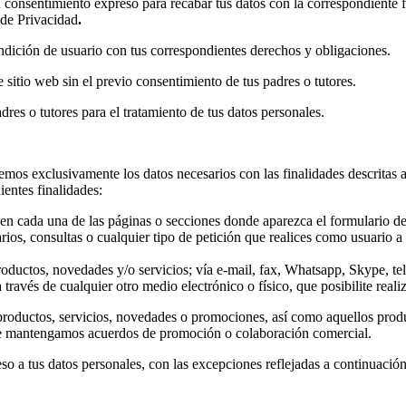
u consentimiento expreso para recabar tus datos con la correspondiente 
 de Privacidad
.
dición de usuario con tus correspondientes derechos y obligaciones.
 sitio web sin el previo consentimiento de tus padres o tutores.
dres o tutores para el tratamiento de tus datos personales.
aremos exclusivamente los datos necesarios con las finalidades descrita
ientes finalidades:
en cada una de las páginas o secciones donde aparezca el formulario de 
arios, consultas o cualquier tipo de petición que realices como usuario 
 productos, novedades y/o servicios; vía e-mail, fax, Whatsapp, Skype, 
través de cualquier otro medio electrónico o físico, que posibilite real
productos, servicios, novedades o promociones, así como aquellos produ
ue mantengamos acuerdos de promoción o colaboración comercial.
eso a tus datos personales, con las excepciones reflejadas a continuació