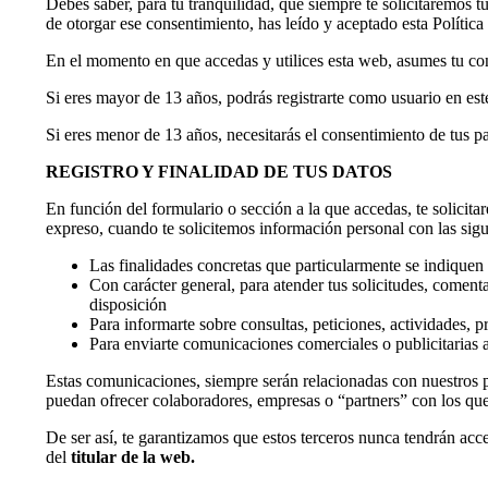
Debes saber, para tu tranquilidad, que siempre te solicitaremos t
de otorgar ese consentimiento, has leído y aceptado esta Política
En el momento en que accedas y utilices esta web, asumes tu con
Si eres mayor de 13 años, podrás registrarte como usuario en este
Si eres menor de 13 años, necesitarás el consentimiento de tus pa
REGISTRO Y FINALIDAD DE TUS DATOS
En función del formulario o sección a la que accedas, te solicit
expreso, cuando te solicitemos información personal con las sigu
Las finalidades concretas que particularmente se indiquen 
Con carácter general, para atender tus solicitudes, coment
disposición
Para informarte sobre consultas, peticiones, actividades,
Para enviarte comunicaciones comerciales o publicitarias a 
Estas comunicaciones, siempre serán relacionadas con nuestros 
puedan ofrecer colaboradores, empresas o “partners” con los q
De ser así, te garantizamos que estos terceros nunca tendrán acc
del
titular de la web.